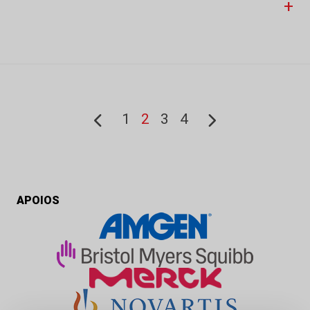
+
1
2
3
4
APOIOS