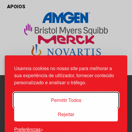
APOIOS
Usamos cookies no nosso site para melhorar a
sua experiência de utilizador, fornecer conteúdo
personalizado e analisar o tráfego.
Edif. Lisboa Oriente | Av. Infante D. Henrique, n.º 333H, esc.
Permitir Todos
37
1800-282 Lisboa | Portugal
Rejeitar
21 850 40 65
Preferências