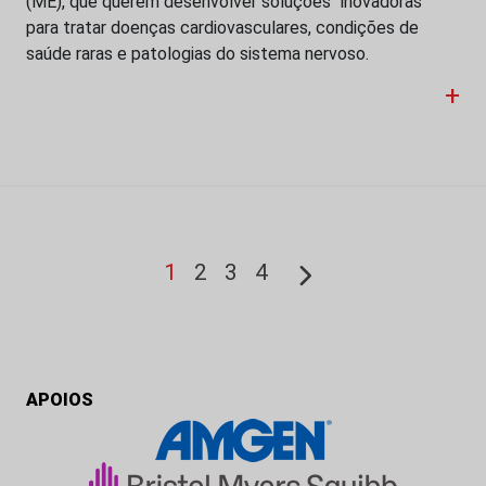
(ME), que querem desenvolver soluções “inovadoras”
para tratar doenças cardiovasculares, condições de
saúde raras e patologias do sistema nervoso.
+
1
2
3
4
APOIOS