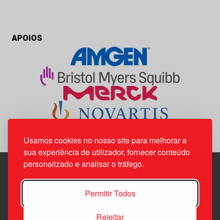
APOIOS
Usamos cookies no nosso site para melhorar a
sua experiência de utilizador, fornecer conteúdo
personalizado e analisar o tráfego.
Edif. Lisboa Oriente | Av. Infante D. Henrique, n.º 333H, esc.
Permitir Todos
37
1800-282 Lisboa | Portugal
Rejeitar
21 850 40 65