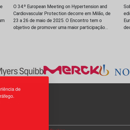
de
O 34.º European Meeting on Hypertension and
Sob
Cardiovascular Protection decorre em Milão, de
edi
 um
23 a 26 de maio de 2025. O Encontro tem o
Eur
objetivo de promover uma maior participação…
dec
riência de
tráfego.
3H, esc. 37