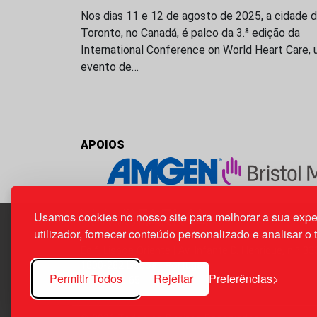
Nos dias 11 e 12 de agosto de 2025, a cidade 
Toronto, no Canadá, é palco da 3.ª edição da
International Conference on World Heart Care,
evento de…
APOIOS
Usamos cookies no nosso site para melhorar a sua expe
utilizador, fornecer conteúdo personalizado e analisar o 
Edif. Lisboa Oriente | Av. Infante D. Henrique, n.º 33
1800-282 Lisboa | Portugal
Permitir Todos
Rejeitar
Preferências
21 850 40 65