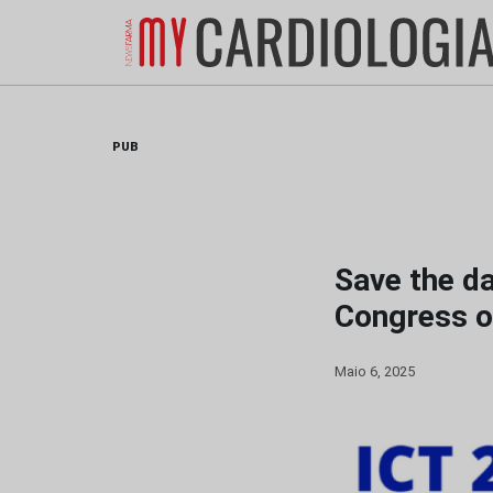
Skip
to
content
PUB
Save the da
Congress 
Maio 6, 2025