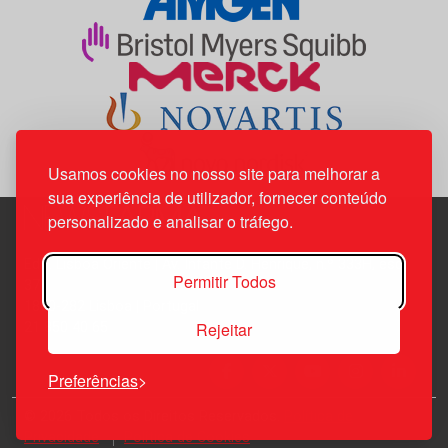
Usamos cookies no nosso site para melhorar a
sua experiência de utilizador, fornecer conteúdo
personalizado e analisar o tráfego.
Edif. Lisboa Oriente | Av. Infante D. Henrique, n.º 333H, esc.
Permitir Todos
37
1800-282 Lisboa | Portugal
Rejeitar
21 850 40 65
Preferências
© 2026 Todos os Direitos Reservados.
Política de
Privacidade
Política de Cookies