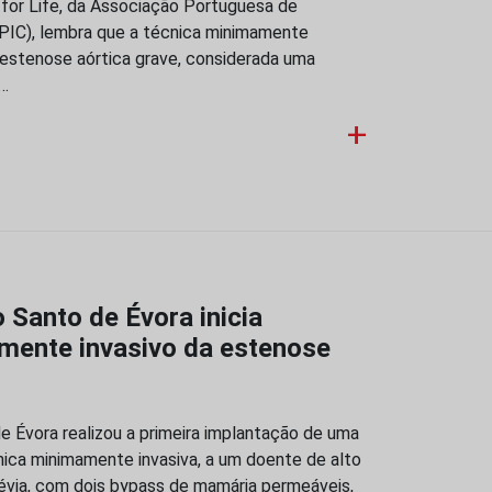
 for Life, da Associação Portuguesa de
APIC), lembra que a técnica minimamente
 estenose aórtica grave, considerada uma
,…
+
o Santo de Évora inicia
mente invasivo da estenose
de Évora realizou a primeira implantação de uma
cnica minimamente invasiva, a um doente de alto
prévia, com dois bypass de mamária permeáveis,