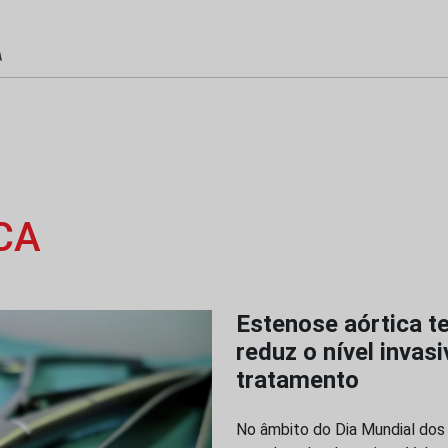
CA
Estenose aórtica t
reduz o nível invas
tratamento
No âmbito do Dia Mundial dos A