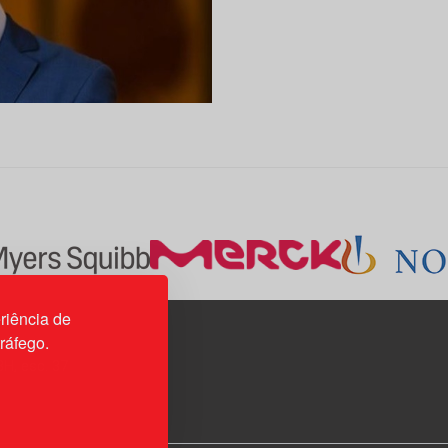
riência de
tráfego.
3H, esc. 37