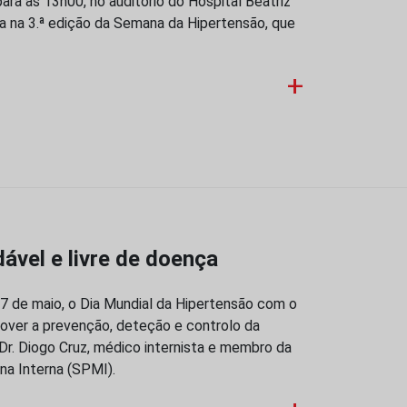
ara as 13h00, no auditório do Hospital Beatriz
da na 3.ª edição da Semana da Hipertensão, que
+
ável e livre de doença
 17 de maio, o Dia Mundial da Hipertensão com o
omover a prevenção, deteção e controlo da
 Dr. Diogo Cruz, médico internista e membro da
na Interna (SPMI).