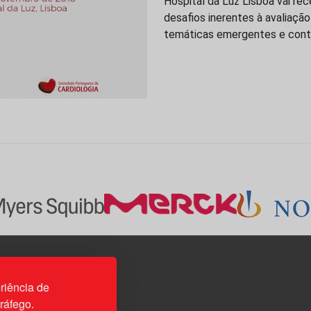
Hospital da Luz Lisboa vai rec
desafios inerentes à avaliação
temáticas emergentes e cont
3H, esc. 37
riência de
tráfego.