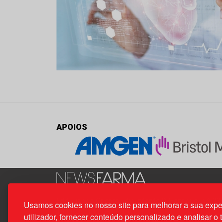
APOIOS
Edif. Lisboa Oriente | Av. Infante D. Henrique, n.º 33
Usamos cookies no nosso site para melhorar a sua expe
1800-282 Lisboa | Portugal
utilizador, fornecer conteúdo personalizado e analisar o 
21 850 40 65