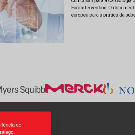
Curriculum para a Cardiologia d
EuroIntervention. O document
europeu para a prática da sub
3H, esc. 37
riência de
tráfego.