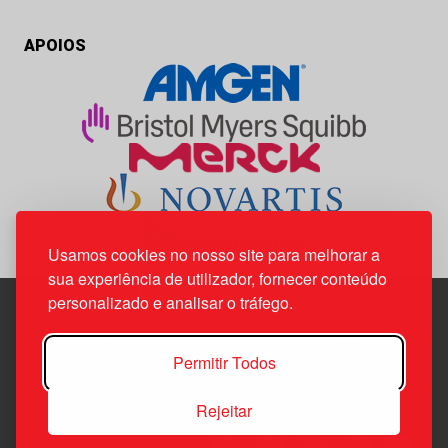
APOIOS
Usamos cookies no nosso site para melhorar a
sua experiência de utilizador, fornecer conteúdo
personalizado e analisar o tráfego.
Edif. Lisboa Oriente | Av. Infante D. Henrique, n.º 333H, esc.
Permitir Todos
37
1800-282 Lisboa | Portugal
Rejeitar
21 850 40 65