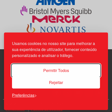
Usamos cookies no nosso site para melhorar a
sua experiência de utilizador, fornecer conteúdo
personalizado e analisar o tráfego.
Edif. Lisboa Oriente | Av. Infante D. Henrique, n.º 333H, esc.
Permitir Todos
37
1800-282 Lisboa | Portugal
Rejeitar
21 850 40 65
Preferências
© 2026 Todos os Direitos Reservados.
Política de
Privacidade
Política de Cookies