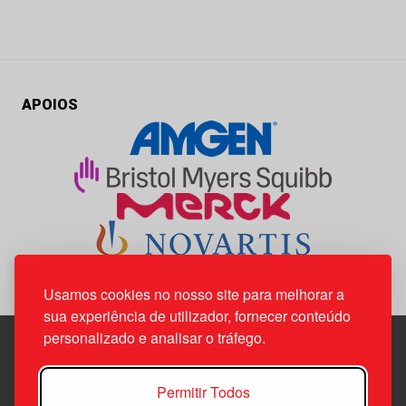
APOIOS
Usamos cookies no nosso site para melhorar a
sua experiência de utilizador, fornecer conteúdo
personalizado e analisar o tráfego.
Edif. Lisboa Oriente | Av. Infante D. Henrique, n.º 333H, esc.
Permitir Todos
37