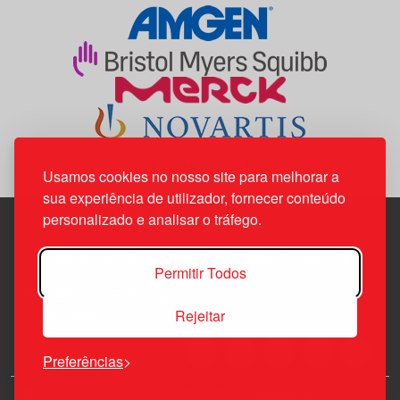
Usamos cookies no nosso site para melhorar a
sua experiência de utilizador, fornecer conteúdo
personalizado e analisar o tráfego.
Edif. Lisboa Oriente | Av. Infante D. Henrique, n.º 333H, esc.
Permitir Todos
37
1800-282 Lisboa | Portugal
Rejeitar
21 850 40 65
Preferências
© 2026 Todos os Direitos Reservados.
Política de