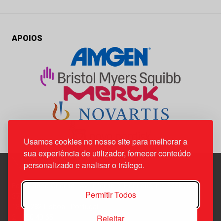
APOIOS
Usamos cookies no nosso site para melhorar a
sua experiência de utilizador, fornecer conteúdo
personalizado e analisar o tráfego.
Edif. Lisboa Oriente | Av. Infante D. Henrique, n.º 333H, esc.
Permitir Todos
37
1800-282 Lisboa | Portugal
Rejeitar
21 850 40 65