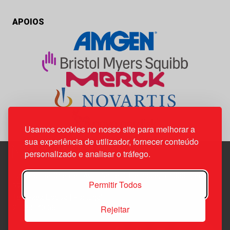
APOIOS
Usamos cookies no nosso site para melhorar a
sua experiência de utilizador, fornecer conteúdo
personalizado e analisar o tráfego.
Edif. Lisboa Oriente | Av. Infante D. Henrique, n.º 333H, esc.
Permitir Todos
37
1800-282 Lisboa | Portugal
Rejeitar
21 850 40 65