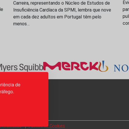
Evi
Carreira, representando o Núcleo de Estudos de
de
par
Insuficiência Cardíaca da SPMI, lembra que nove
pu
em cada dez adultos em Portugal têm pelo
co
menos…
riência de
tráfego.
3H, esc. 37
 Privacidade
Política de Cookies