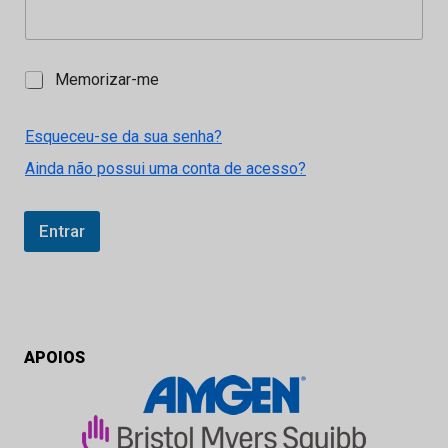
M
Memorizar-me
e
m
o
Esqueceu-se da sua senha?
r
Ainda não possui uma conta de acesso?
i
z
a
r
Entrar
-
m
e
APOIOS