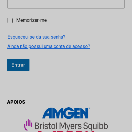
M
Memorizar-me
e
m
o
Esqueceu-se da sua senha?
r
Ainda não possui uma conta de acesso?
i
z
a
r
Entrar
-
m
e
APOIOS