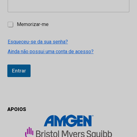
M
Memorizar-me
e
m
o
Esqueceu-se da sua senha?
r
Ainda não possui uma conta de acesso?
i
z
a
r
Entrar
-
m
e
APOIOS