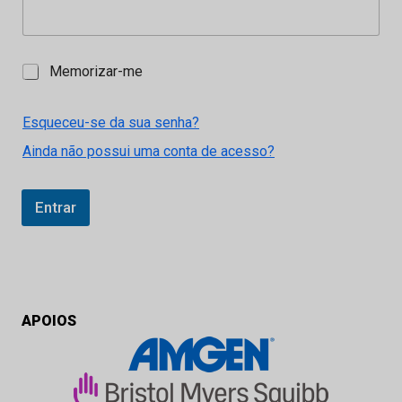
M
Memorizar-me
e
m
o
Esqueceu-se da sua senha?
r
Ainda não possui uma conta de acesso?
i
z
a
r
Entrar
-
m
e
APOIOS