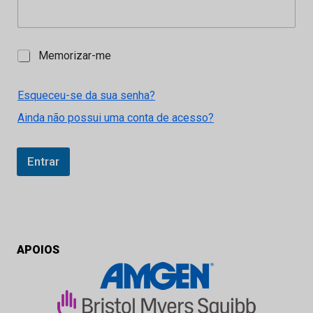
M
Memorizar-me
e
m
o
Esqueceu-se da sua senha?
r
Ainda não possui uma conta de acesso?
i
z
a
r
Entrar
-
m
e
APOIOS