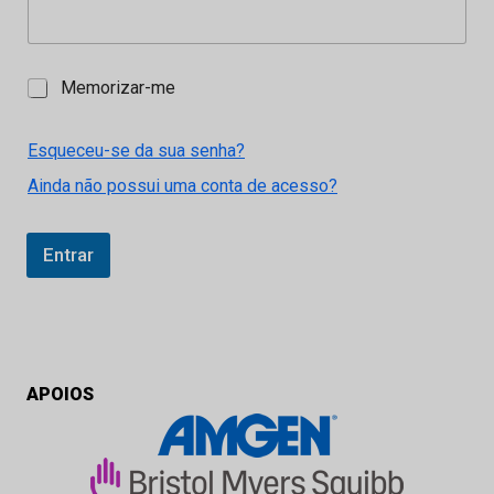
M
Memorizar-me
e
m
o
Esqueceu-se da sua senha?
r
Ainda não possui uma conta de acesso?
i
z
a
r
Entrar
-
m
e
APOIOS