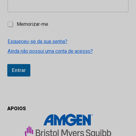
M
Memorizar-me
e
m
o
Esqueceu-se da sua senha?
r
Ainda não possui uma conta de acesso?
i
z
a
r
Entrar
-
m
e
APOIOS