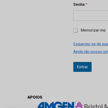
Senha
*
M
Memorizar-me
e
m
o
Esqueceu-se da sua
r
Ainda não possui u
i
z
a
r
Entrar
-
m
e
APOIOS