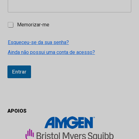
M
Memorizar-me
e
m
o
Esqueceu-se da sua senha?
r
Ainda não possui uma conta de acesso?
i
z
a
r
Entrar
-
m
e
APOIOS