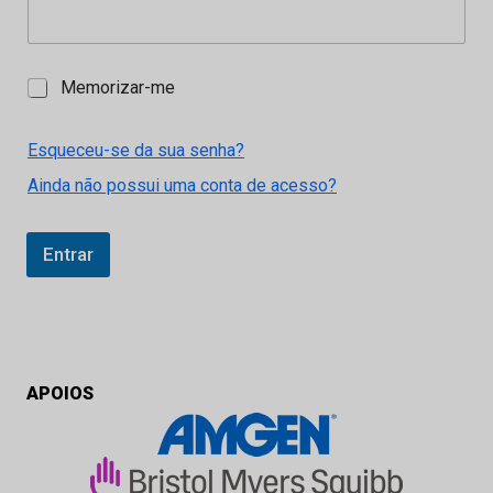
M
Memorizar-me
e
m
o
Esqueceu-se da sua senha?
r
Ainda não possui uma conta de acesso?
i
z
a
r
Entrar
-
m
e
APOIOS