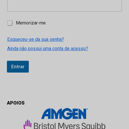
M
Memorizar-me
e
m
o
Esqueceu-se da sua senha?
r
Ainda não possui uma conta de acesso?
i
z
a
r
Entrar
-
m
e
APOIOS