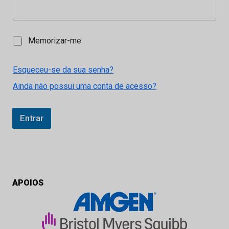
M
Memorizar-me
e
m
o
Esqueceu-se da sua senha?
r
Ainda não possui uma conta de acesso?
i
z
a
r
Entrar
-
m
e
APOIOS