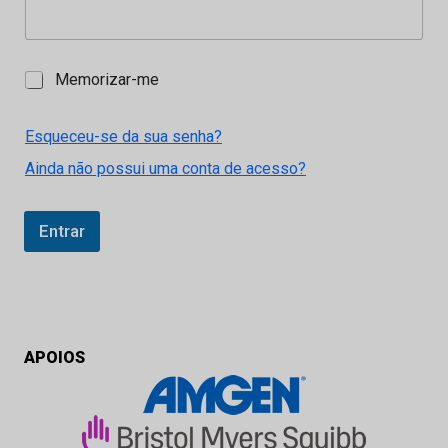
M
Memorizar-me
e
m
o
Esqueceu-se da sua senha?
r
Ainda não possui uma conta de acesso?
i
z
a
r
Entrar
-
m
e
APOIOS