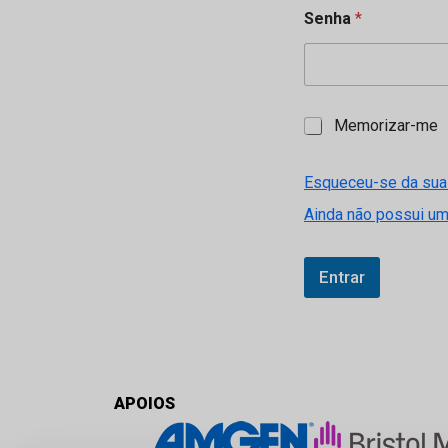
Senha
*
M
Memorizar-me
e
m
o
Esqueceu-se da sua
r
Ainda não possui u
i
z
a
r
Entrar
-
m
e
APOIOS