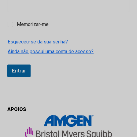
M
Memorizar-me
e
m
o
Esqueceu-se da sua senha?
r
Ainda não possui uma conta de acesso?
i
z
a
r
Entrar
-
m
e
APOIOS