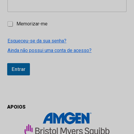
M
Memorizar-me
e
m
o
Esqueceu-se da sua senha?
r
Ainda não possui uma conta de acesso?
i
z
a
r
Entrar
-
m
e
APOIOS