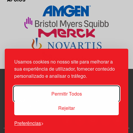
Usamos cookies no nosso site para melhorar a
sua experiência de utilizador, fornecer conteúdo
personalizado e analisar o tráfego.
Edif. Lisboa Oriente | Av. Infante D. Henrique, n.º 333H, esc.
Permitir Todos
37
1800-282 Lisboa | Portugal
Rejeitar
21 850 40 65
Preferências