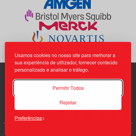
Usamos cookies no nosso site para melhorar a
sua experiência de utilizador, fornecer conteúdo
personalizado e analisar o tráfego.
Edif. Lisboa Oriente | Av. Infante D. Henrique, n.º 333H, esc.
Permitir Todos
37
1800-282 Lisboa | Portugal
Rejeitar
21 850 40 65
Preferências
© 2026 Todos os Direitos Reservados.
Política de
Privacidade
Política de Cookies