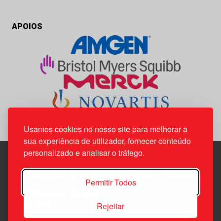
APOIOS
Usamos cookies no nosso site para melhorar a
sua experiência de utilizador, fornecer conteúdo
personalizado e analisar o tráfego.
Edif. Lisboa Oriente | Av. Infante D. Henrique, n.º 333H, esc.
Permitir Todos
37
1800-282 Lisboa | Portugal
Rejeitar
21 850 40 65