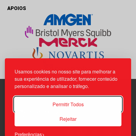
APOIOS
Usamos cookies no nosso site para melhorar a
sua experiência de utilizador, fornecer conteúdo
personalizado e analisar o tráfego.
Edif. Lisboa Oriente | Av. Infante D. Henrique, n.º 333H, esc.
Permitir Todos
37
1800-282 Lisboa | Portugal
Rejeitar
21 850 40 65
Preferências