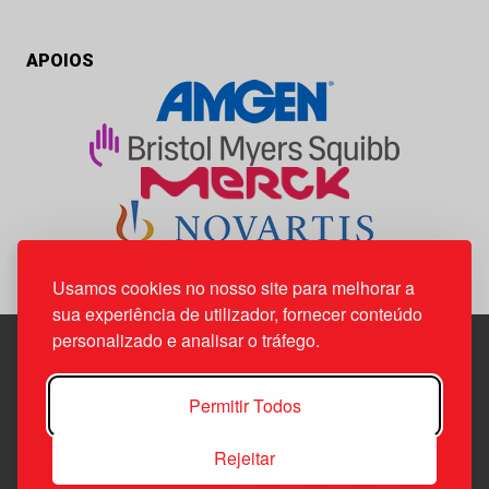
APOIOS
Usamos cookies no nosso site para melhorar a
sua experiência de utilizador, fornecer conteúdo
personalizado e analisar o tráfego.
Edif. Lisboa Oriente | Av. Infante D. Henrique, n.º 333H, esc.
Permitir Todos
37
1800-282 Lisboa | Portugal
Rejeitar
21 850 40 65