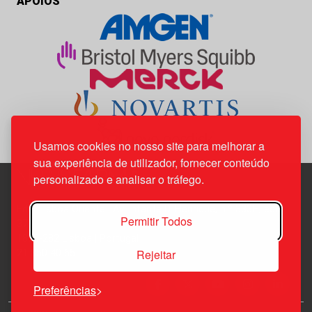
APOIOS
Usamos cookies no nosso site para melhorar a
sua experiência de utilizador, fornecer conteúdo
personalizado e analisar o tráfego.
Edif. Lisboa Oriente | Av. Infante D. Henrique, n.º 333H, esc.
Permitir Todos
37
1800-282 Lisboa | Portugal
Rejeitar
21 850 40 65
Preferências