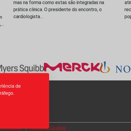
mas na forma como estas são integradas na
ati
prática clínica. O presidente do encontro, o
rec
cardiologista…
po
m
a,…
riência de
tráfego.
3H, esc. 37
 Privacidade
Política de Cookies