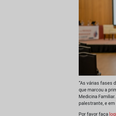
“As várias fases 
que marcou a prim
Medicina Familiar
palestrante, e em
Por favor faça
log