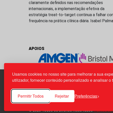
claramente definidos nas recomendações
internacionais, a implementação efetiva da
estratégia treat-to-target continua a falhar co
frequência na prática clínica diária. Isabel Palm
APOIOS
Usamos cookies no nosso site para melhorar a sua expe
utilizador, fornecer conteúdo personalizado e analisar o 
Edif. Lisboa Oriente | Av. Infante D. Henrique, n.º 33
1800-282 Lisboa | Portugal
Permitir Todos
Rejeitar
Preferências
21 850 40 65
© 2026 Todos os Direitos Reservados.
Política de