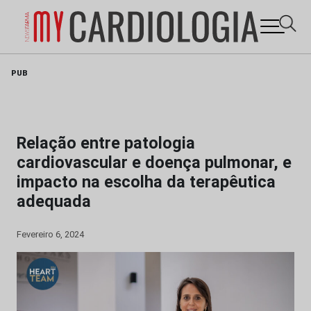
Skip
PUB
to
content
Relação entre patologia
cardiovascular e doença pulmonar, e
impacto na escolha da terapêutica
adequada
Fevereiro 6, 2024