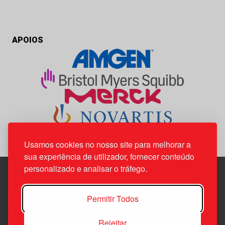
APOIOS
Usamos cookies no nosso site para melhorar a
sua experiência de utilizador, fornecer conteúdo
personalizado e analisar o tráfego.
Edif. Lisboa Oriente | Av. Infante D. Henrique, n.º 333H, esc.
Permitir Todos
37
1800-282 Lisboa | Portugal
Rejeitar
21 850 40 65