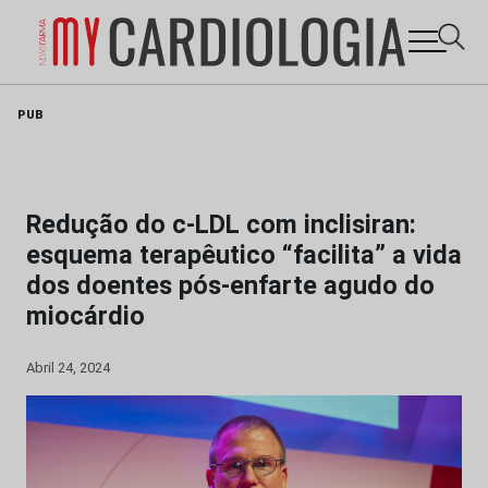
Skip
PUB
to
content
Redução do c-LDL com inclisiran:
esquema terapêutico “facilita” a vida
dos doentes pós-enfarte agudo do
miocárdio
Abril 24, 2024