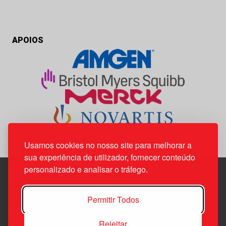
APOIOS
Usamos cookies no nosso site para melhorar a
sua experiência de utilizador, fornecer conteúdo
personalizado e analisar o tráfego.
Edif. Lisboa Oriente | Av. Infante D. Henrique, n.º 333H, esc.
Permitir Todos
37
1800-282 Lisboa | Portugal
Rejeitar
21 850 40 65