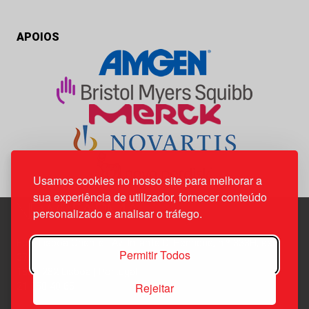
APOIOS
Usamos cookies no nosso site para melhorar a
sua experiência de utilizador, fornecer conteúdo
personalizado e analisar o tráfego.
Edif. Lisboa Oriente | Av. Infante D. Henrique, n.º 333H, esc.
Permitir Todos
37
1800-282 Lisboa | Portugal
Rejeitar
21 850 40 65