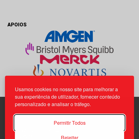
APOIOS
Usamos cookies no nosso site para melhorar a
sua experiência de utilizador, fornecer conteúdo
personalizado e analisar o tráfego.
Edif. Lisboa Oriente | Av. Infante D. Henrique, n.º 333H, esc.
Permitir Todos
37
1800-282 Lisboa | Portugal
Rejeitar
21 850 40 65