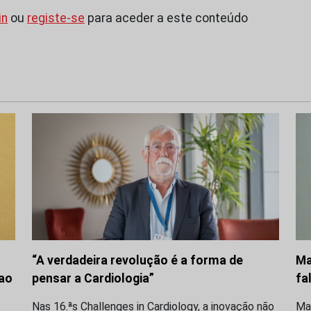
in
ou
registe-se
para aceder a este conteúdo
“A verdadeira revolução é a forma de
Ma
 ao
pensar a Cardiologia”
fa
Nas 16.ªs Challenges in Cardiology, a inovação não
Ma