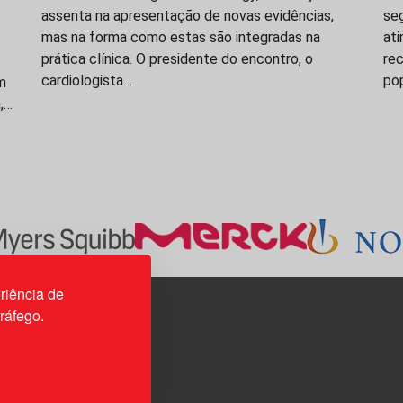
assenta na apresentação de novas evidências,
seg
mas na forma como estas são integradas na
ati
prática clínica. O presidente do encontro, o
rec
cardiologista…
po
m
a,…
riência de
tráfego.
3H, esc. 37