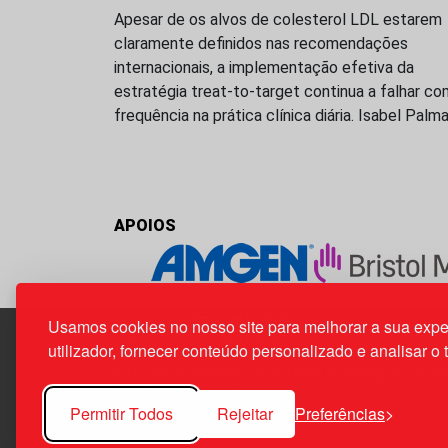
Apesar de os alvos de colesterol LDL estarem
claramente definidos nas recomendações
internacionais, a implementação efetiva da
estratégia treat-to-target continua a falhar co
frequência na prática clínica diária. Isabel Palm
APOIOS
Usamos cookies no nosso site para melhorar a sua expe
utilizador, fornecer conteúdo personalizado e analisar o 
Edif. Lisboa Oriente | Av. Infante D. Henrique, n.º 33
1800-282 Lisboa | Portugal
Permitir Todos
Rejeitar
Preferências
21 850 40 65