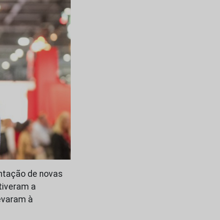
entação de novas
 tiveram a
levaram à