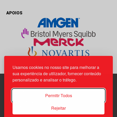
APOIOS
Usamos cookies no nosso site para melhorar a
sua experiência de utilizador, fornecer conteúdo
personalizado e analisar o tráfego.
Edif. Lisboa Oriente | Av. Infante D. Henrique, n.º 333H, esc.
Permitir Todos
37
1800-282 Lisboa | Portugal
Rejeitar
21 850 40 65