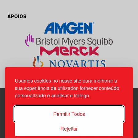
APOIOS
Usamos cookies no nosso site para melhorar a
sua experiência de utilizador, fornecer conteúdo
personalizado e analisar o tráfego.
Edif. Lisboa Oriente | Av. Infante D. Henrique, n.º 333H, esc.
Permitir Todos
37
1800-282 Lisboa | Portugal
Rejeitar
21 850 40 65