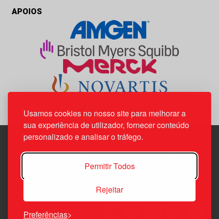
APOIOS
Usamos cookies no nosso site para melhorar a
sua experiência de utilizador, fornecer conteúdo
personalizado e analisar o tráfego.
Edif. Lisboa Oriente | Av. Infante D. Henrique, n.º 333H, esc.
Permitir Todos
37
1800-282 Lisboa | Portugal
Rejeitar
21 850 40 65
Preferências