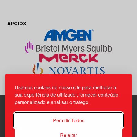
APOIOS
Usamos cookies no nosso site para melhorar a
sua experiência de utilizador, fornecer conteúdo
personalizado e analisar o tráfego.
Edif. Lisboa Oriente | Av. Infante D. Henrique, n.º 333H, esc.
Permitir Todos
37
1800-282 Lisboa | Portugal
Rejeitar
21 850 40 65