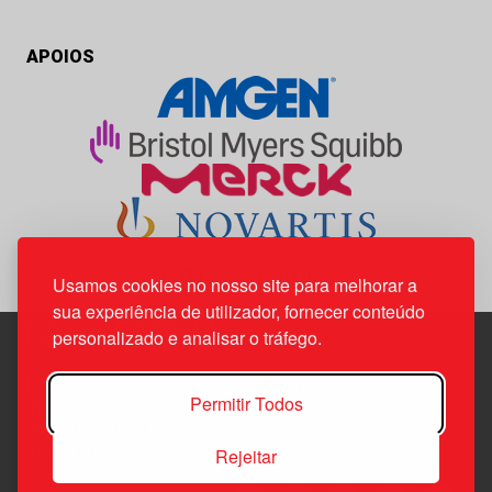
APOIOS
Usamos cookies no nosso site para melhorar a
sua experiência de utilizador, fornecer conteúdo
personalizado e analisar o tráfego.
Edif. Lisboa Oriente | Av. Infante D. Henrique, n.º 333H, esc.
Permitir Todos
37
1800-282 Lisboa | Portugal
Rejeitar
21 850 40 65